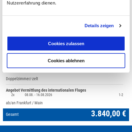
Nutzererfahrung dienen.
Fragen zur Buchung?
Details zeigen
+49 (0)711 - 6583 80 80
Cookies zulassen
Preisvorschau
Cookies ablehnen
Estlands Inseln, Mindestteilnehmerzahl 6
3.840,00 €
1x
08.08. -
16.08.2026
1-2
Doppelzimmer/-zelt
Angebot Vermittlung des internationalen Fluges
2x
08.08. -
16.08.2026
1-2
ab/an Frankfurt / Main
3.840,00 €
Gesamt