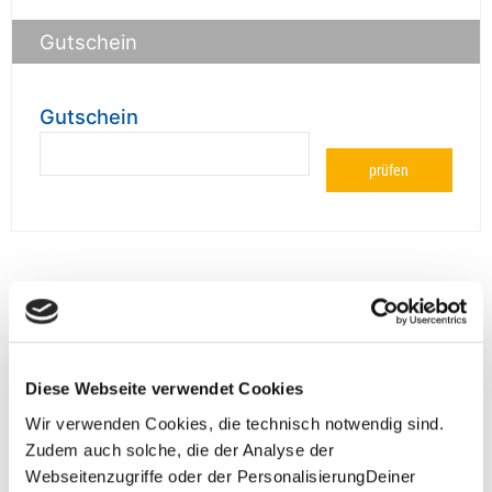
Gutschein
Gutschein
prüfen
**Halbes Doppelzimmer: Zwei gleichgeschlechtliche
Personen teilen sich die Unterkunft. Wir berechnen (je
nach Reise) bei Buchung entweder den halben, einen
reduzierten oder den gesamten Einzelzimmerzuschlag.
Diese Webseite verwendet Cookies
Finden wir eine/n Partner/in, dann erhältst Du den
Zuschlag zurück.
Wir verwenden Cookies, die technisch notwendig sind.
Zudem auch solche, die der Analyse der
Unsere Reisen und Seminare sind nicht barrierefrei.
Webseitenzugriffe oder der PersonalisierungDeiner