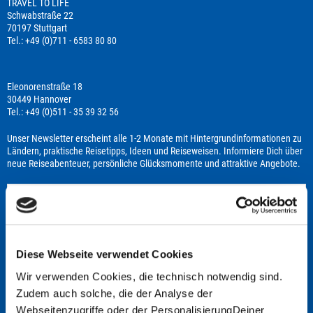
TRAVEL TO LIFE
Schwabstraße 22
70197 Stuttgart
Tel.: +49 (0)711 - 6583 80 80
Eleonorenstraße 18
30449 Hannover
Tel.: +49 (0)511 - 35 39 32 56
Unser Newsletter erscheint alle 1-2 Monate mit Hintergrundinformationen zu
Ländern, praktische Reisetipps, Ideen und Reiseweisen. Informiere Dich über
neue Reiseabenteuer, persönliche Glücksmomente und attraktive Angebote.
anmelden
Vielen Dank für Ihre Anmeldung. Sie erhalten noch eine Bestätigungs-Email
Diese Webseite verwendet Cookies
bevor Sie unsere aktuellen News regelmäßig erhalten.
Wir verwenden Cookies, die technisch notwendig sind.
Zudem auch solche, die der Analyse der
Webseitenzugriffe oder der PersonalisierungDeiner