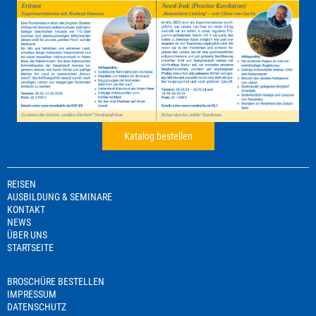
Katalog bestellen
REISEN
AUSBILDUNG & SEMINARE
KONTAKT
NEWS
ÜBER UNS
STARTSEITE
BROSCHÜRE BESTELLEN
IMPRESSUM
DATENSCHUTZ