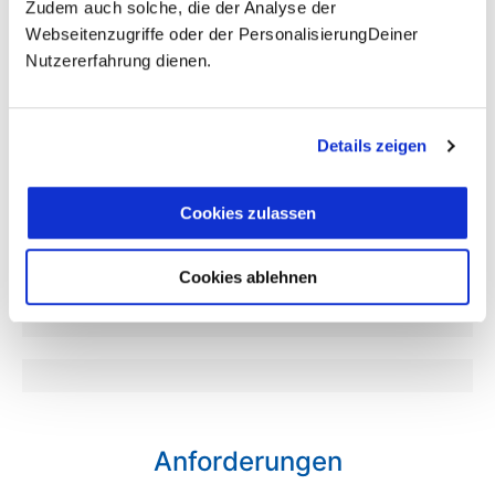
Zudem auch solche, die der Analyse der
Fluganreise nach Podgorica und zurück. Gerne
Webseitenzugriffe oder der PersonalisierungDeiner
unterbreiten wir Dir ein Angebot!
Nutzererfahrung dienen.
Einzelzimmer-Zuschlag: 240 € (7 Nächte, davon 2 mit
Gemeinschaftsbad)
Fakultatives Ausflugsprogramm (ca. 100 €)
Eintritte
Details zeigen
nicht genannte Mahlzeiten und Getränke
Trinkgelder
Cookies zulassen
Termine & Preise
Cookies ablehnen
Anforderungen