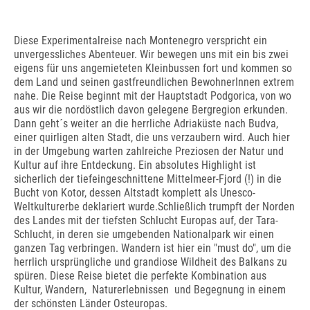
Diese Experimentalreise nach Montenegro verspricht ein
unvergessliches Abenteuer. Wir bewegen uns mit ein bis zwei
eigens für uns angemieteten Kleinbussen fort und kommen so
dem Land und seinen gastfreundlichen BewohnerInnen extrem
nahe. Die Reise beginnt mit der Hauptstadt Podgorica, von wo
aus wir die nordöstlich davon gelegene Bergregion erkunden.
Dann geht´s weiter an die herrliche Adriaküste nach Budva,
einer quirligen alten Stadt, die uns verzaubern wird. Auch hier
in der Umgebung warten zahlreiche Preziosen der Natur und
Kultur auf ihre Entdeckung. Ein absolutes Highlight ist
sicherlich der tiefeingeschnittene Mittelmeer-Fjord (!) in die
Bucht von Kotor, dessen Altstadt komplett als Unesco-
Weltkulturerbe deklariert wurde.Schließlich trumpft der Norden
des Landes mit der tiefsten Schlucht Europas auf, der Tara-
Schlucht, in deren sie umgebenden Nationalpark wir einen
ganzen Tag verbringen. Wandern ist hier ein "must do", um die
herrlich ursprüngliche und grandiose Wildheit des Balkans zu
spüren. Diese Reise bietet die perfekte Kombination aus
Kultur, Wandern, Naturerlebnissen und Begegnung in einem
der schönsten Länder Osteuropas.