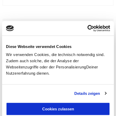
**Halbes Doppelzimmer: Zwei gleichgeschlechtliche
Personen teilen sich die Unterkunft. Wir berechnen (je
nach Reise) bei Buchung entweder den halben, einen
reduzierten oder den gesamten Einzelzimmerzuschlag.
Finden wir eine/n Partner/in, dann erhältst Du den
Diese Webseite verwendet Cookies
Zuschlag zurück.
Wir verwenden Cookies, die technisch notwendig sind.
Zudem auch solche, die der Analyse der
Unsere Reisen und Seminare sind nicht barrierefrei.
Webseitenzugriffe oder der PersonalisierungDeiner
Nutzererfahrung dienen.
Fragen zur Buchung?
Details zeigen
+49 (0)711 - 6583 80 80
Cookies zulassen
Preisvorschau