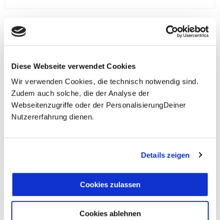
**Halbes Doppelzimmer: Zwei gleichgeschlechtliche
Personen teilen sich die Unterkunft. Wir berechnen (je
nach Reise) bei Buchung entweder den halben, einen
Diese Webseite verwendet Cookies
reduzierten oder den gesamten Einzelzimmerzuschlag.
Wir verwenden Cookies, die technisch notwendig sind.
Finden wir eine/n Partner/in, dann erhältst Du den
Zudem auch solche, die der Analyse der
Zuschlag zurück.
Webseitenzugriffe oder der PersonalisierungDeiner
Unsere Reisen und Seminare sind nicht barrierefrei.
Nutzererfahrung dienen.
Details zeigen
Fragen zur Buchung?
+49 (0)711 - 6583 80 80
Cookies zulassen
Cookies ablehnen
Preisvorschau