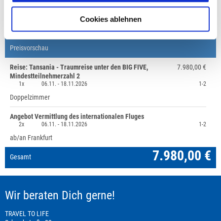
+49 (0)711 - 6583 80 80
Cookies ablehnen
Preisvorschau
Reise: Tansania - Traumreise unter den BIG FIVE,
7.980,00 €
Mindestteilnehmerzahl 2
1x
06.11. -
18.11.2026
1-2
Doppelzimmer
Angebot Vermittlung des internationalen Fluges
2x
06.11. -
18.11.2026
1-2
ab/an Frankfurt
7.980,00 €
Gesamt
Wir beraten Dich gerne!
TRAVEL TO LIFE