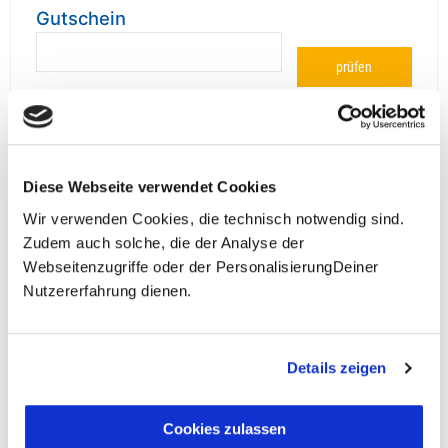
Gutschein
prüfen
Diese Webseite verwendet Cookies
**Halbes Doppelzimmer: Zwei gleichgeschlechtliche
Personen teilen sich die Unterkunft. Wir berechnen (je
Wir verwenden Cookies, die technisch notwendig sind.
nach Reise) bei Buchung entweder den halben, einen
Zudem auch solche, die der Analyse der
reduzierten oder den gesamten Einzelzimmerzuschlag.
Webseitenzugriffe oder der PersonalisierungDeiner
Finden wir eine/n Partner/in, dann erhältst Du den
Nutzererfahrung dienen.
Zuschlag zurück.
Unsere Reisen und Seminare sind nicht barrierefrei.
Details zeigen
Cookies zulassen
Fragen zur Buchung?