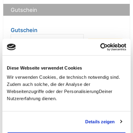
Gutschein
Gutschein
prüfen
Diese Webseite verwendet Cookies
Wir verwenden Cookies, die technisch notwendig sind.
**Halbes Doppelzimmer: Zwei gleichgeschlechtliche
Zudem auch solche, die der Analyse der
Personen teilen sich die Unterkunft. Wir berechnen (je
Webseitenzugriffe oder der PersonalisierungDeiner
nach Reise) bei Buchung entweder den halben, einen
Nutzererfahrung dienen.
reduzierten oder den gesamten Einzelzimmerzuschlag.
Finden wir eine/n Partner/in, dann erhältst Du den
Zuschlag zurück.
Details zeigen
Unsere Reisen und Seminare sind nicht barrierefrei.