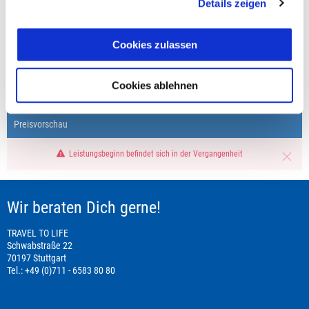
Details zeigen
Cookies zulassen
Fragen zur Buchung?
+49 (0)711 - 6583 80 80
Cookies ablehnen
Preisvorschau
Leistungsbeginn befindet sich in der Vergangenheit
Wir beraten Dich gerne!
TRAVEL TO LIFE
Schwabstraße 22
70197 Stuttgart
Tel.: +49 (0)711 - 6583 80 80