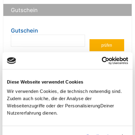
Gutschein
Gutschein
prüfen
Diese Webseite verwendet Cookies
**Halbes Doppelzimmer: Zwei gleichgeschlechtliche
Personen teilen sich die Unterkunft. Wir berechnen (je
Wir verwenden Cookies, die technisch notwendig sind.
nach Reise) bei Buchung entweder den halben, einen
Zudem auch solche, die der Analyse der
reduzierten oder den gesamten Einzelzimmerzuschlag.
Webseitenzugriffe oder der PersonalisierungDeiner
Finden wir eine/n Partner/in, dann erhältst Du den
Nutzererfahrung dienen.
Zuschlag zurück.
Unsere Reisen und Seminare sind nicht barrierefrei.