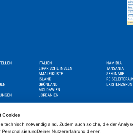
TELLEN
ITALIEN
NAMIBIA
LIPARISCHE INSELN
TANSANIA
AMALFIKÜSTE
SEMINARE
ISLAND
REISELEITERA
GEN
GRÖNLAND
EXISTENZGRÜN
MOLDAWIEN
GUNGEN
JORDANIEN
t Cookies
e technisch notwendig sind. Zudem auch solche, die der Analys
r PersonalisierungDeiner Nutzererfahrung dienen.