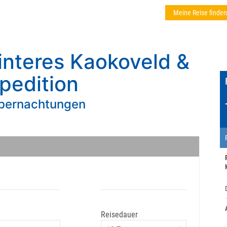
Meine Reise finden
Hinteres Kaokoveld &
xpedition
übernachtungen
Reisedauer