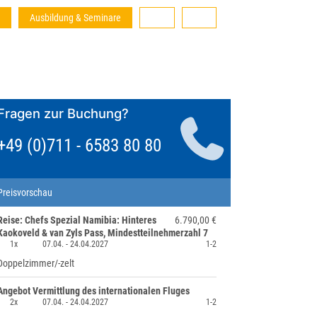
Ausbildung & Seminare
Fragen zur Buchung?
+49 (0)711 - 6583 80 80
Preisvorschau
Reise: Chefs Spezial Namibia: Hinteres
6.790,00 €
Kaokoveld & van Zyls Pass, Mindestteilnehmerzahl 7
1x
07.04. -
24.04.2027
1-2
Doppelzimmer/-zelt
Angebot Vermittlung des internationalen Fluges
2x
07.04. -
24.04.2027
1-2