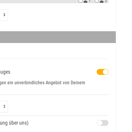
1
2
luges
tagen ein unverbindliches Angebot von Deinem
hung über uns)