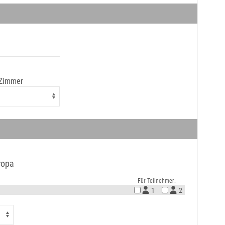
 Zimmer
ropa
Für Teilnehmer:
1
2