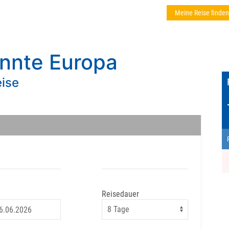
Meine Reise finden
annte Europa
eise
Reisedauer