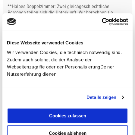
**Halbes Doppelzimmer: Zwei gleichgeschlechtliche
Personen teilen sich die Unterkunft. Wir berechnen (je
nach Reise) bei Buchung entweder den halben, einen
reduzierten oder den gesamten Einzelzimmerzuschlag.
Finden wir eine/n Partner/in, dann erhältst Du den
Zuschlag zurück.
Diese Webseite verwendet Cookies
Unsere Reisen und Seminare sind nicht barrierefrei.
Wir verwenden Cookies, die technisch notwendig sind.
Zudem auch solche, die der Analyse der
Webseitenzugriffe oder der PersonalisierungDeiner
Nutzererfahrung dienen.
Fragen zur Buchung?
+49 (0)711 - 6583 80 80
Details zeigen
Preisvorschau
Cookies zulassen
Leistungsbeginn befindet sich in der Vergangenheit
Cookies ablehnen