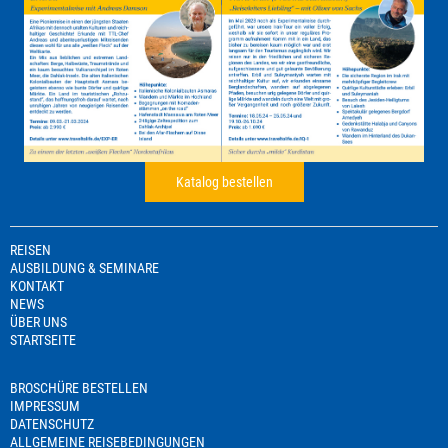
Katalog bestellen
REISEN
AUSBILDUNG & SEMINARE
KONTAKT
NEWS
ÜBER UNS
STARTSEITE
BROSCHÜRE BESTELLEN
IMPRESSUM
DATENSCHUTZ
ALLGEMEINE REISEBEDINGUNGEN