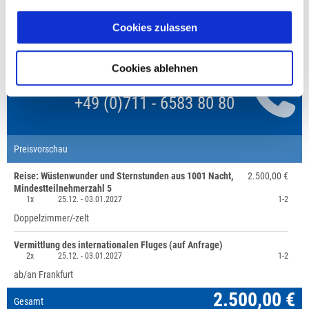
Unsere Reisen und Seminare sind nicht barrierefrei.
Cookies zulassen
Cookies ablehnen
Fragen zur Buchung?
+49 (0)711 - 6583 80 80
Preisvorschau
Reise: Wüstenwunder und Sternstunden aus 1001 Nacht,
2.500,00 €
Mindestteilnehmerzahl 5
1x
25.12. -
03.01.2027
1-2
Doppelzimmer/-zelt
Vermittlung des internationalen Fluges (auf Anfrage)
2x
25.12. -
03.01.2027
1-2
ab/an Frankfurt
2.500,00 €
Gesamt