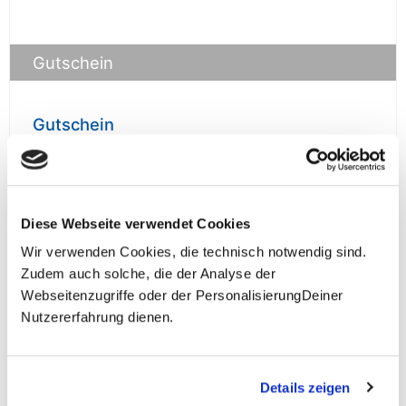
Gutschein
Gutschein
prüfen
Diese Webseite verwendet Cookies
Wir verwenden Cookies, die technisch notwendig sind.
Zudem auch solche, die der Analyse der
**Halbes Doppelzimmer: Zwei gleichgeschlechtliche
Webseitenzugriffe oder der PersonalisierungDeiner
Personen teilen sich die Unterkunft. Wir berechnen (je
Nutzererfahrung dienen.
nach Reise) bei Buchung entweder den halben, einen
reduzierten oder den gesamten Einzelzimmerzuschlag.
Finden wir eine/n Partner/in, dann erhältst Du den
Zuschlag zurück.
Details zeigen