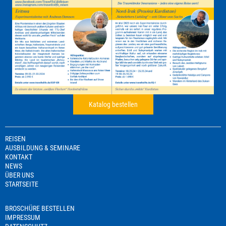
Katalog bestellen
REISEN
AUSBILDUNG & SEMINARE
KONTAKT
NEWS
ÜBER UNS
STARTSEITE
BROSCHÜRE BESTELLEN
IMPRESSUM