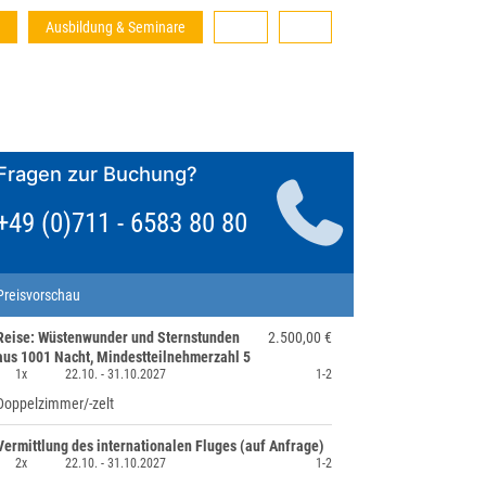
Ausbildung & Seminare
Fragen zur Buchung?
+49 (0)711 - 6583 80 80
Preisvorschau
Reise: Wüstenwunder und Sternstunden
2.500,00 €
aus 1001 Nacht, Mindestteilnehmerzahl 5
1x
22.10. -
31.10.2027
1-2
Doppelzimmer/-zelt
Vermittlung des internationalen Fluges (auf Anfrage)
2x
22.10. -
31.10.2027
1-2