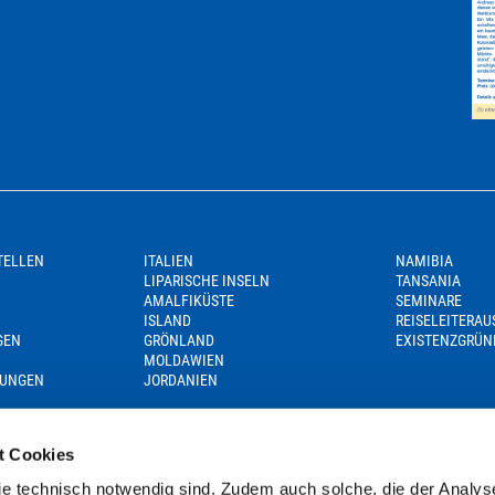
TELLEN
ITALIEN
NAMIBIA
LIPARISCHE INSELN
TANSANIA
AMALFIKÜSTE
SEMINARE
ISLAND
REISELEITERA
GEN
GRÖNLAND
EXISTENZGRÜN
MOLDAWIEN
GUNGEN
JORDANIEN
t Cookies
e technisch notwendig sind. Zudem auch solche, die der Analys