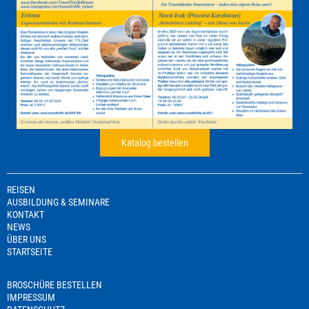
Katalog bestellen
REISEN
AUSBILDUNG & SEMINARE
KONTAKT
NEWS
ÜBER UNS
STARTSEITE
BROSCHÜRE BESTELLEN
IMPRESSUM