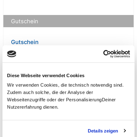
Gutschein
Gutschein
prüfen
Diese Webseite verwendet Cookies
Wir verwenden Cookies, die technisch notwendig sind.
Zudem auch solche, die der Analyse der
**Halbes Doppelzimmer: Zwei gleichgeschlechtliche
Webseitenzugriffe oder der PersonalisierungDeiner
Personen teilen sich die Unterkunft. Wir berechnen (je
Nutzererfahrung dienen.
nach Reise) bei Buchung entweder den halben, einen
reduzierten oder den gesamten Einzelzimmerzuschlag.
Finden wir eine/n Partner/in, dann erhältst Du den
Zuschlag zurück.
Details zeigen