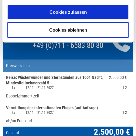
Unsere Reisen und Seminare sind nicht barrierefrei.
Cookies zulassen
Cookies ablehnen
Fragen zur Buchung?
+49 (0)711 - 6583 80 80
Preisvorschau
Reise: Wüstenwunder und Sternstunden aus 1001 Nacht,
2.500,00 €
Mindestteilnehmerzahl 5
1x
12.11. -
21.11.2027
1-2
Doppelzimmer/-zelt
Vermittlung des internationalen Fluges (auf Anfrage)
2x
12.11. -
21.11.2027
1-2
ab/an Frankfurt
2.500,00 €
Gesamt