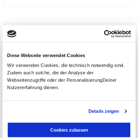
**Halbes Doppelzimmer: Zwei gleichgeschlechtliche
Personen teilen sich die Unterkunft. Wir berechnen (je
nach Reise) bei Buchung entweder den halben, einen
reduzierten oder den gesamten Einzelzimmerzuschlag.
Finden wir eine/n Partner/in, dann erhältst Du den
Diese Webseite verwendet Cookies
Zuschlag zurück.
Wir verwenden Cookies, die technisch notwendig sind.
Zudem auch solche, die der Analyse der
Unsere Reisen und Seminare sind nicht barrierefrei.
Webseitenzugriffe oder der PersonalisierungDeiner
Nutzererfahrung dienen.
Fragen zur Buchung?
Details zeigen
+49 (0)711 - 6583 80 80
Cookies zulassen
Preisvorschau