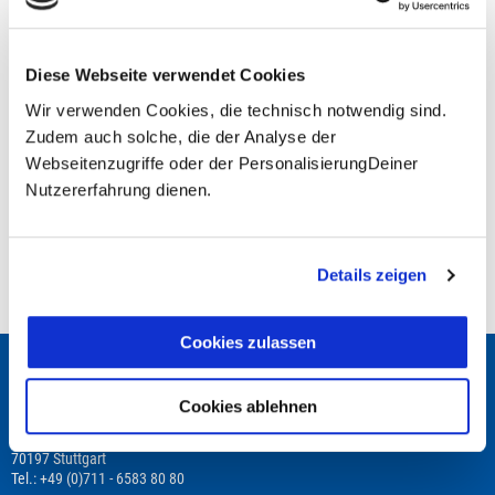
Unsere Reisen und Seminare sind nicht barrierefrei.
Diese Webseite verwendet Cookies
Wir verwenden Cookies, die technisch notwendig sind.
Fragen zur Buchung?
Zudem auch solche, die der Analyse der
Webseitenzugriffe oder der PersonalisierungDeiner
+49 (0)711 - 6583 80 80
Nutzererfahrung dienen.
Preisvorschau
Details zeigen
Leistungsbeginn befindet sich in der Vergangenheit
Cookies zulassen
Wir beraten Dich gerne!
Cookies ablehnen
TRAVEL TO LIFE
Schwabstraße 22
70197 Stuttgart
Tel.: +49 (0)711 - 6583 80 80