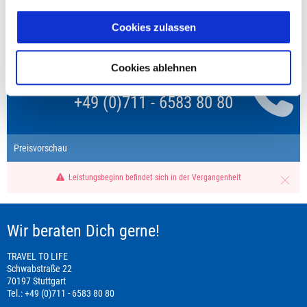
Unsere Reisen und Seminare sind nicht barrierefrei.
Cookies zulassen
Cookies ablehnen
Fragen zur Buchung?
+49 (0)711 - 6583 80 80
Preisvorschau
Leistungsbeginn befindet sich in der Vergangenheit
Wir beraten Dich gerne!
TRAVEL TO LIFE
Schwabstraße 22
70197 Stuttgart
Tel.: +49 (0)711 - 6583 80 80