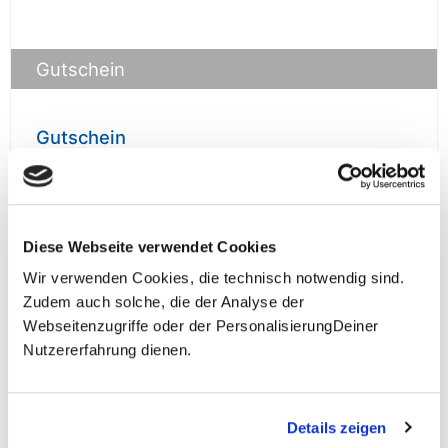
Gutschein
Gutschein
prüfen
Diese Webseite verwendet Cookies
Wir verwenden Cookies, die technisch notwendig sind.
Zudem auch solche, die der Analyse der
**Halbes Doppelzimmer: Zwei gleichgeschlechtliche
Webseitenzugriffe oder der PersonalisierungDeiner
Personen teilen sich die Unterkunft. Wir berechnen (je
Nutzererfahrung dienen.
nach Reise) bei Buchung entweder den halben, einen
reduzierten oder den gesamten Einzelzimmerzuschlag.
Finden wir eine/n Partner/in, dann erhältst Du den
Zuschlag zurück.
Details zeigen