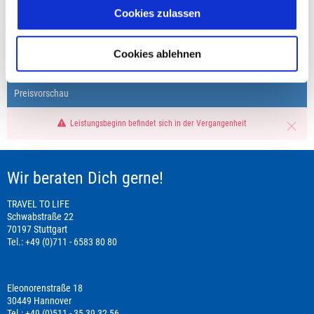
Cookies zulassen
Fragen zur Buchung?
+49 (0)711 - 6583 80 80
Cookies ablehnen
Preisvorschau
Leistungsbeginn befindet sich in der Vergangenheit
Wir beraten Dich gerne!
TRAVEL TO LIFE
Schwabstraße 22
70197 Stuttgart
Tel.: +49 (0)711 - 6583 80 80
Eleonorenstraße 18
30449 Hannover
Tel.: +49 (0)511 - 35 39 32 56