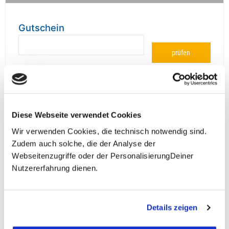
Gutschein
prüfen
Diese Webseite verwendet Cookies
**Halbes Doppelzimmer: Zwei gleichgeschlechtliche
Personen teilen sich die Unterkunft. Wir berechnen (je
Wir verwenden Cookies, die technisch notwendig sind.
nach Reise) bei Buchung entweder den halben, einen
Zudem auch solche, die der Analyse der
reduzierten oder den gesamten Einzelzimmerzuschlag.
Webseitenzugriffe oder der PersonalisierungDeiner
Finden wir eine/n Partner/in, dann erhältst Du den
Nutzererfahrung dienen.
Zuschlag zurück.
Unsere Reisen und Seminare sind nicht barrierefrei.
Details zeigen