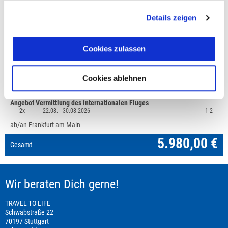
Details zeigen
Preisvorschau
Cookies zulassen
Reise: Island - Die Höhepunkte des Südens aktiv,
5.980,00 €
Mindestteilnehmerzahl 8
1x
22.08. -
30.08.2026
1-2
Cookies ablehnen
Doppelzimmer
Angebot Vermittlung des internationalen Fluges
2x
22.08. -
30.08.2026
1-2
ab/an Frankfurt am Main
5.980,00 €
Gesamt
Wir beraten Dich gerne!
TRAVEL TO LIFE
Schwabstraße 22
70197 Stuttgart