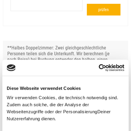
prüfen
**Halbes Doppelzimmer: Zwei gleichgeschlechtliche
Personen teilen sich die Unterkunft. Wir berechnen (je
nach Reise) bei Buchung entweder den halben, einen
reduzierten oder den gesamten Einzelzimmerzuschlag.
Finden wir eine/n Partner/in, dann erhältst Du den
Zuschlag zurück.
Diese Webseite verwendet Cookies
Unsere Reisen und Seminare sind nicht barrierefrei.
Wir verwenden Cookies, die technisch notwendig sind.
Zudem auch solche, die der Analyse der
Webseitenzugriffe oder der PersonalisierungDeiner
Fragen zur Buchung?
Nutzererfahrung dienen.
+49 (0)711 - 6583 80 80