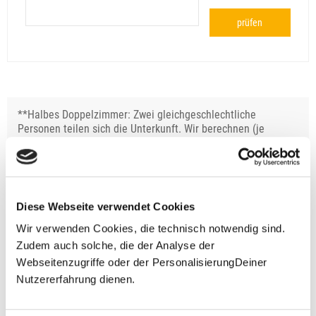
prüfen
**Halbes Doppelzimmer: Zwei gleichgeschlechtliche
Personen teilen sich die Unterkunft. Wir berechnen (je
nach Reise) bei Buchung entweder den halben, einen
reduzierten oder den gesamten Einzelzimmerzuschlag.
Finden wir eine/n Partner/in, dann erhältst Du den
Zuschlag zurück.
Diese Webseite verwendet Cookies
Unsere Reisen und Seminare sind nicht barrierefrei.
Wir verwenden Cookies, die technisch notwendig sind.
Zudem auch solche, die der Analyse der
Webseitenzugriffe oder der PersonalisierungDeiner
Fragen zur Buchung?
Nutzererfahrung dienen.
+49 (0)711 - 6583 80 80