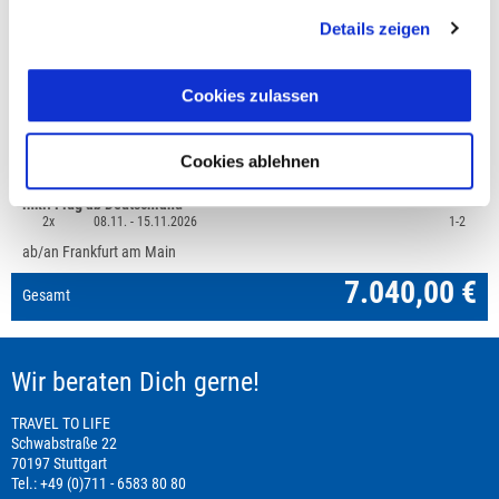
Details zeigen
Preisvorschau
Cookies zulassen
Island: Eiszeit, Mindestteilnehmerzahl 8
7.040,00 €
1x
08.11. -
15.11.2026
1-2
Cookies ablehnen
Doppelzimmer
inkl. Flug ab Deutschland
2x
08.11. -
15.11.2026
1-2
ab/an Frankfurt am Main
7.040,00 €
Gesamt
Wir beraten Dich gerne!
TRAVEL TO LIFE
Schwabstraße 22
70197 Stuttgart
Tel.: +49 (0)711 - 6583 80 80