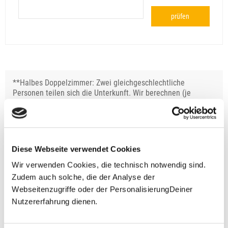
prüfen
**Halbes Doppelzimmer: Zwei gleichgeschlechtliche
Personen teilen sich die Unterkunft. Wir berechnen (je
nach Reise) bei Buchung entweder den halben, einen
reduzierten oder den gesamten Einzelzimmerzuschlag.
Finden wir eine/n Partner/in, dann erhältst Du den
Zuschlag zurück.
Diese Webseite verwendet Cookies
Unsere Reisen und Seminare sind nicht barrierefrei.
Wir verwenden Cookies, die technisch notwendig sind.
Zudem auch solche, die der Analyse der
Webseitenzugriffe oder der PersonalisierungDeiner
Fragen zur Buchung?
Nutzererfahrung dienen.
+49 (0)711 - 6583 80 80