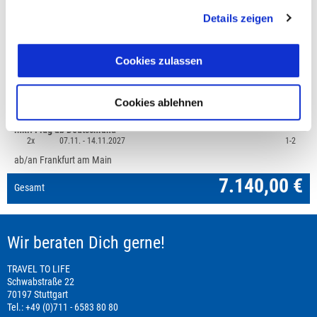
Details zeigen
Preisvorschau
Cookies zulassen
Island: Eiszeit, Mindestteilnehmerzahl 8
7.140,00 €
1x
07.11. -
14.11.2027
1-2
Cookies ablehnen
Doppelzimmer
inkl. Flug ab Deutschland
2x
07.11. -
14.11.2027
1-2
ab/an Frankfurt am Main
7.140,00 €
Gesamt
Wir beraten Dich gerne!
TRAVEL TO LIFE
Schwabstraße 22
70197 Stuttgart
Tel.: +49 (0)711 - 6583 80 80