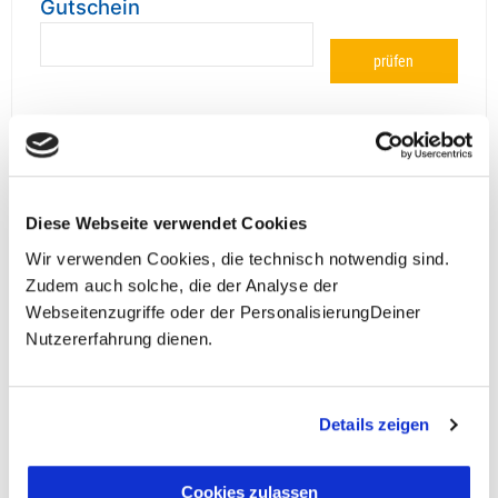
Gutschein
prüfen
**Halbes Doppelzimmer: Zwei gleichgeschlechtliche
Diese Webseite verwendet Cookies
Personen teilen sich die Unterkunft. Wir berechnen (je
nach Reise) bei Buchung entweder den halben, einen
Wir verwenden Cookies, die technisch notwendig sind.
reduzierten oder den gesamten Einzelzimmerzuschlag.
Zudem auch solche, die der Analyse der
Finden wir eine/n Partner/in, dann erhältst Du den
Webseitenzugriffe oder der PersonalisierungDeiner
Zuschlag zurück.
Nutzererfahrung dienen.
Unsere Reisen und Seminare sind nicht barrierefrei.
Details zeigen
Fragen zur Buchung?
Cookies zulassen