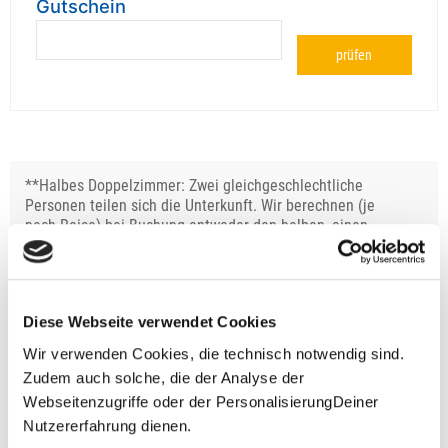
Gutschein
prüfen
**Halbes Doppelzimmer: Zwei gleichgeschlechtliche
Personen teilen sich die Unterkunft. Wir berechnen (je
nach Reise) bei Buchung entweder den halben, einen
reduzierten oder den gesamten Einzelzimmerzuschlag.
Finden wir eine/n Partner/in, dann erhältst Du den
Zuschlag zurück.
Diese Webseite verwendet Cookies
Unsere Reisen und Seminare sind nicht barrierefrei.
Wir verwenden Cookies, die technisch notwendig sind.
Zudem auch solche, die der Analyse der
Webseitenzugriffe oder der PersonalisierungDeiner
Fragen zur Buchung?
Nutzererfahrung dienen.