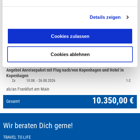
+49 (0)711 - 6583 80 80
Details zeigen
Preisvorschau
Cookies zulassen
Reise: Westgrönland - Natur und Wanderreise,
10.350,00 €
Mindestteilnehmerzahl 7
1x
10.08. -
26.08.2026
1-2
Cookies ablehnen
Doppel-/Mehrbettzimmer
Angebot Anreisepaket mit Flug nach/von Kopenhagen und Hotel in
Kopenhagen
2x
10.08. -
26.08.2026
1-2
ab/an Frankfurt am Main
10.350,00 €
Gesamt
Wir beraten Dich gerne!
TRAVEL TO LIFE