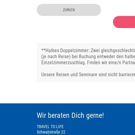
ZURÜCK
**Halbes Doppelzimmer: Zwei gleichgeschlechtli
(je nach Reise) bei Buchung entweder den halb
Einzelzimmerzuschlag. Finden wir eine/n Partne
Unsere Reisen und Seminare sind nicht barrieref
Wir beraten Dich gerne!
TRAVEL TO LIFE
Schwabstraße 22