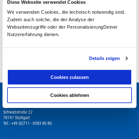
Diese Webseite verwendet Cookies
Wir verwenden Cookies, die technisch notwendig sind.
Zudem auch solche, die der Analyse der
Fragen zur Buchung?
Webseitenzugriffe oder der PersonalisierungDeiner
Nutzererfahrung dienen.
+49 (0)711 - 6583 80 80
Preisvorschau
Details zeigen
Leistungsbeginn befindet sich in der Vergangenheit
Cookies zulassen
Wir beraten Dich gerne!
Cookies ablehnen
TRAVEL TO LIFE
Schwabstraße 22
70197 Stuttgart
Tel.: +49 (0)711 - 6583 80 80