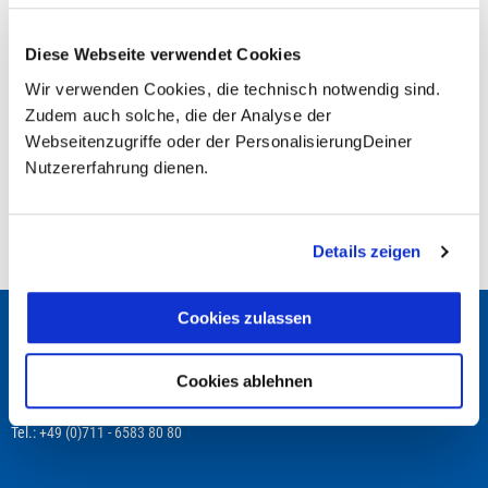
Diese Webseite verwendet Cookies
Fragen zur Buchung?
Wir verwenden Cookies, die technisch notwendig sind.
Zudem auch solche, die der Analyse der
+49 (0)711 - 6583 80 80
Webseitenzugriffe oder der PersonalisierungDeiner
Nutzererfahrung dienen.
Preisvorschau
Leistungsbeginn befindet sich in der Vergangenheit
Details zeigen
Cookies zulassen
Wir beraten Dich gerne!
TRAVEL TO LIFE
Cookies ablehnen
Schwabstraße 22
70197 Stuttgart
Tel.: +49 (0)711 - 6583 80 80