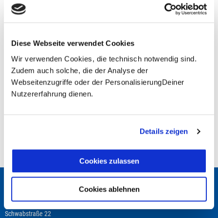
Fragen zur Buchung?
Diese Webseite verwendet Cookies
+49 (0)711 - 6583 80 80
Wir verwenden Cookies, die technisch notwendig sind.
Zudem auch solche, die der Analyse der
Webseitenzugriffe oder der PersonalisierungDeiner
Preisvorschau
Nutzererfahrung dienen.
Alpenquerung von Oberstdorf nach Meran
3.050,00 €
1x
07.09. -
15.09.2026
1-2
Doppelzimmer
Details zeigen
3.050,00 €
Gesamt
Cookies zulassen
Wir beraten Dich gerne!
Cookies ablehnen
TRAVEL TO LIFE
Schwabstraße 22