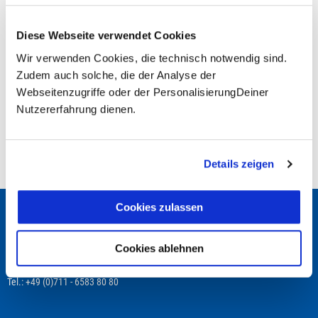
Diese Webseite verwendet Cookies
Fragen zur Buchung?
Wir verwenden Cookies, die technisch notwendig sind.
Zudem auch solche, die der Analyse der
+49 (0)711 - 6583 80 80
Webseitenzugriffe oder der PersonalisierungDeiner
Nutzererfahrung dienen.
Preisvorschau
Leistungsbeginn befindet sich in der Vergangenheit
Details zeigen
Cookies zulassen
Wir beraten Dich gerne!
TRAVEL TO LIFE
Cookies ablehnen
Schwabstraße 22
70197 Stuttgart
Tel.: +49 (0)711 - 6583 80 80